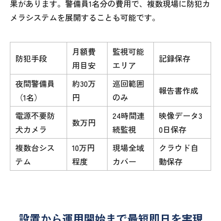
果があります。警備員1名分の費用で、複数現場に防犯カ
メラシステムを展開することも可能です。
月額費
監視可能
防犯手段
記録保存
用目安
エリア
夜間警備員
約30万
巡回範囲
報告書作成
（1名）
円
のみ
電源不要防
24時間連
映像データ3
数万円
犬カメラ
続監視
0日保存
複数台シス
10万円
現場全域
クラウド自
テム
程度
カバー
動保存
設置から運用開始まで最短即日を実現