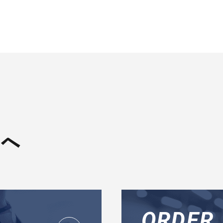
へ
ORDER