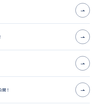
！
例公開！