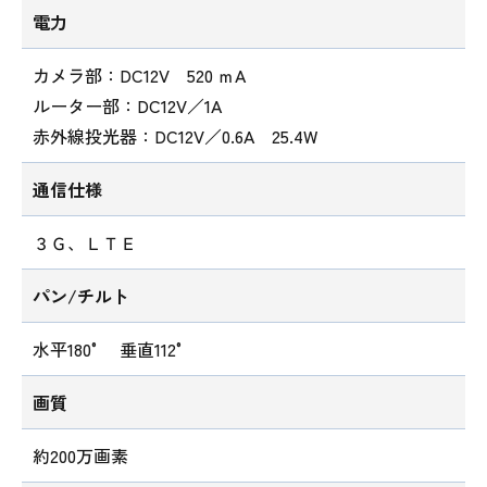
電力
カメラ部：DC12V 520 ｍA
ルーター部：DC12V／1A
赤外線投光器：DC12V／0.6A 25.4W
通信仕様
３Ｇ、ＬＴＥ
パン/チルト
水平180° 垂直112°
画質
約200万画素