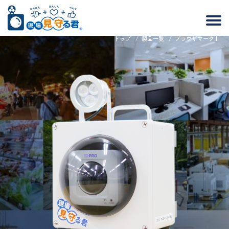
トップ
/
製品一覧
/
ブラウザマーク II