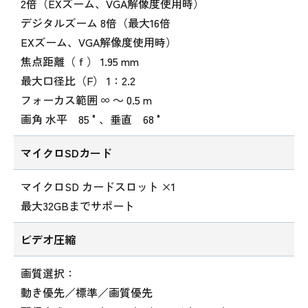
2倍（EXズーム、VGA解像度使用時）
デジタルズーム 8倍（最大16倍
EXズーム、VGA解像度使用時）
焦点距離（ｆ） 1.95 mm
最大口径比（F） 1：2.2
フォーカス範囲 ∞ ～ 0.5 m
画角 水平 85 °、垂直 68 °
マイクロSDカード
マイクロSD カードスロット ×1
最大32GBまでサポート
ビデオ圧縮
画質選択：
動き優先／標準／画質優先