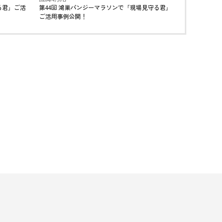
る君」ご活
第44回 鴻巣パンジーマラソンで「現場見守る君」
ご活用事例公開！